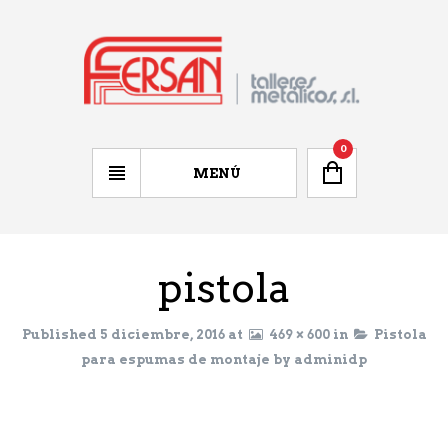
0
MENÚ
pistola
Published
5 diciembre, 2016
at
469 × 600
in
Pistola
para espumas de montaje
by
adminidp