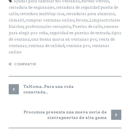
ayudas para cambiar tus ventanas
,
bureau veritas
,
cerradura de engranajes
,
cerradura de seguridad puerta de
calle
,
cerradura multitop cisa
,
cerraduras para aluminio
,
climalit
,
comprar ventanas online
,
fersan
,
Limpiacristales
Karcher
,
profesionales cerrajeria
,
Puertas de calle
,
razones
para elegir pvc veka
,
seguridad en puertas de entrada
,
tipos
de ventana
,
una buena marca en ventanas pvc
,
venta de
ventanas
,
ventana de calidad
,
ventana pvc
,
ventanas
online
COMPARTIR
FA
TW
TaHoma…Para una vida
conectada…
GO
PIN
Procomsa presenta una nueva serie de
cierrapuertas de alta gama