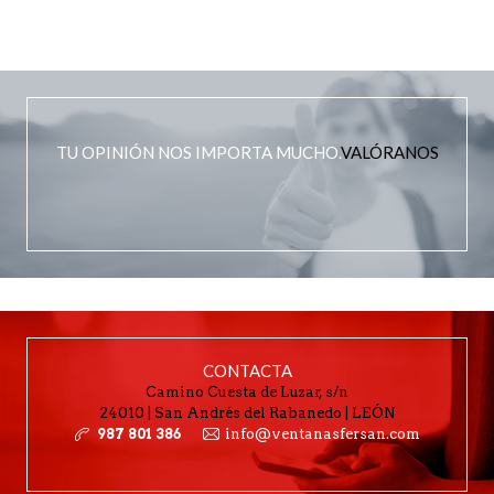
TU OPINIÓN NOS IMPORTA MUCHO.
VALÓRANOS
CONTACTA
Camino Cuesta de Luzar, s/n
24010 | San Andrés del Rabanedo | LEÓN
987 801 386
info@ventanasfersan.com